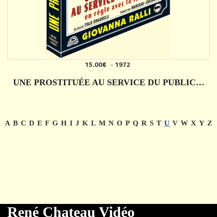
15.00€
-
1972
UNE PROSTITUÉE AU SERVICE DU PUBLIC…
DÉTAILS
A
B
C
D
E
F
G
H
I
J
K
L
M
N
O
P
Q
R
S
T
U
V
W
X
Y
Z
René Chateau Vidéo