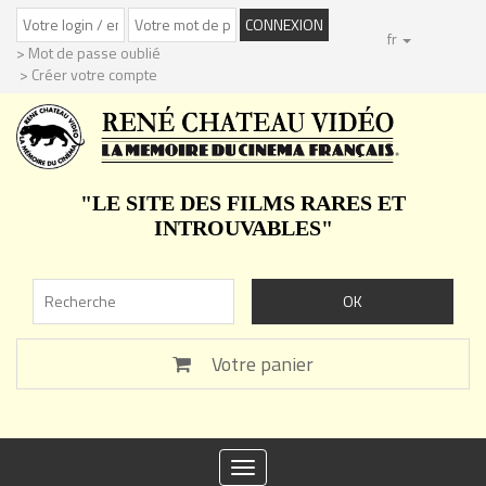
fr
> Mot de passe oublié
> Créer votre compte
"LE SITE DES FILMS RARES ET
INTROUVABLES"
Votre panier
Toggle