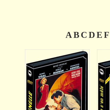
AJOUTER
A
B
C
D
E
F