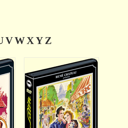
AJOUTER
U
V
W
X
Y
Z