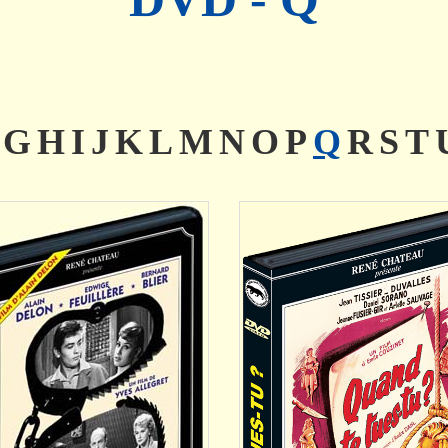
AJOUTER
AJOUTER
G
H
I
J
K
L
M
N
O
P
Q
R
S
T