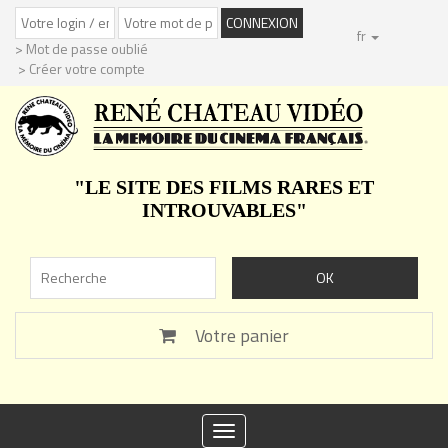
fr
> Mot de passe oublié
> Créer votre compte
"LE SITE DES FILMS RARES ET
INTROUVABLES"
Votre panier
Toggle