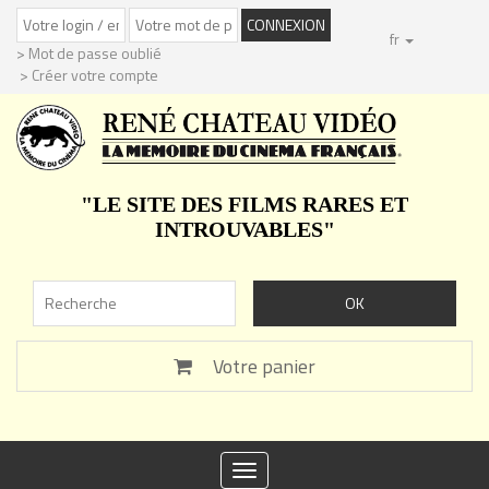
fr
> Mot de passe oublié
> Créer votre compte
"LE SITE DES FILMS RARES ET
INTROUVABLES"
Votre panier
Toggle