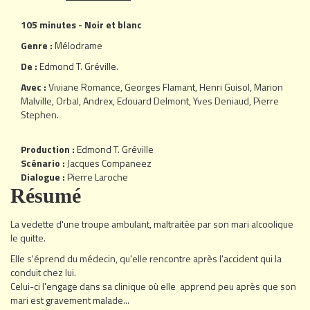
105 minutes - Noir et blanc
Genre :
Mélodrame
De :
Edmond T. Gréville
.
Avec :
Viviane Romance
,
Georges Flamant
,
Henri Guisol
,
Marion
Malville
,
Orbal
,
Andrex
,
Edouard Delmont
,
Yves Deniaud
,
Pierre
Stephen
.
Production :
Edmond T. Gréville
Scénario :
Jacques Companeez
Dialogue :
Pierre Laroche
Résumé
La vedette d'une troupe ambulant, maltraitée par son mari alcoolique
le quitte.
Elle s'éprend du médecin, qu'elle rencontre après l'accident qui la
conduit chez lui.
Celui-ci l'engage dans sa clinique où elle apprend peu après que son
mari est gravement malade...