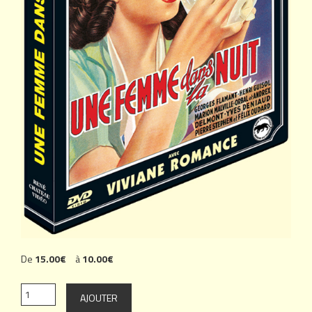
De
15.00€
à
10.00€