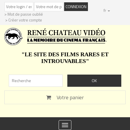
fr
> Mot de passe oublié
> Créer votre compte
"LE SITE DES FILMS RARES ET
INTROUVABLES"
Votre panier
Toggle