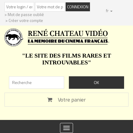
fr
> Mot de passe oublié
> Créer votre compte
"LE SITE DES FILMS RARES ET
INTROUVABLES"
Votre panier
Toggle