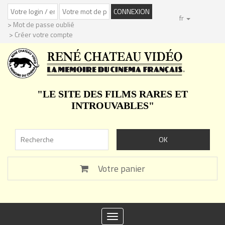
fr
> Mot de passe oublié
> Créer votre compte
"LE SITE DES FILMS RARES ET
INTROUVABLES"
Votre panier
Toggle