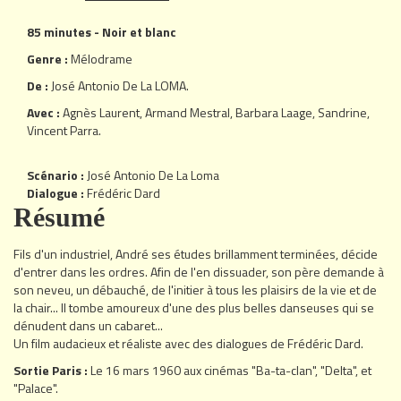
85 minutes - Noir et blanc
Genre :
Mélodrame
De :
José Antonio De La LOMA
.
Avec :
Agnès Laurent
,
Armand Mestral
,
Barbara Laage
,
Sandrine
,
Vincent Parra
.
Scénario :
José Antonio De La Loma
Dialogue :
Frédéric Dard
Résumé
Fils d'un industriel, André ses études brillamment terminées, décide
d'entrer dans les ordres. Afin de l'en dissuader, son père demande à
son neveu, un débauché, de l'initier à tous les plaisirs de la vie et de
la chair... Il tombe amoureux d'une des plus belles danseuses qui se
dénudent dans un cabaret...
Un film audacieux et réaliste avec des dialogues de Frédéric Dard.
Sortie Paris :
Le 16 mars 1960 aux cinémas "Ba-ta-clan", "Delta", et
"Palace".