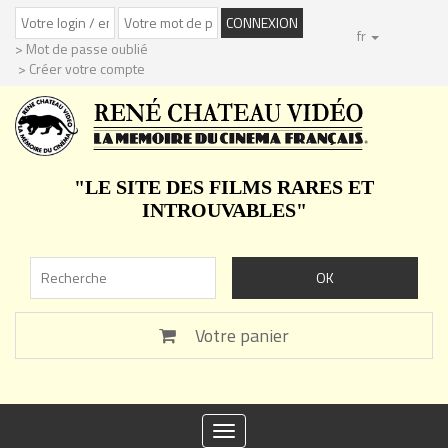
fr
> Mot de passe oublié
> Créer votre compte
"LE SITE DES FILMS RARES ET
INTROUVABLES"
Votre panier
Toggle