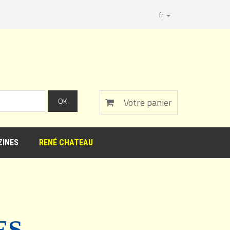
fr
Votre panier
INES
RENÉ CHATEAU
ES