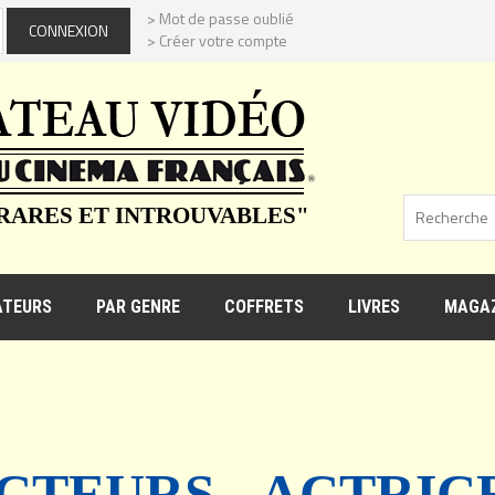
> Mot de passe oublié
> Créer votre compte
 RARES ET INTROUVABLES"
ATEURS
PAR GENRE
COFFRETS
LIVRES
MAGAZ
CTEURS - ACTRIC