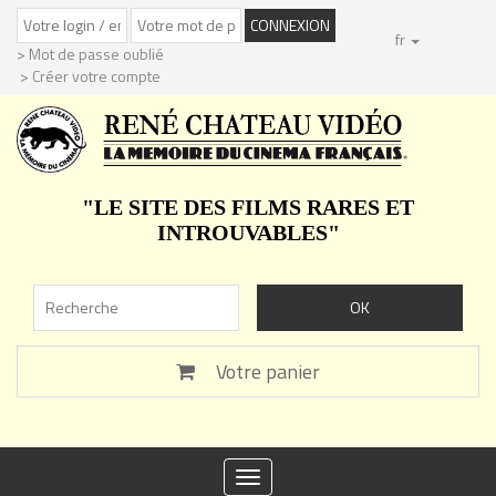
fr
> Mot de passe oublié
> Créer votre compte
"LE SITE DES FILMS RARES ET
INTROUVABLES"
Votre panier
Toggle