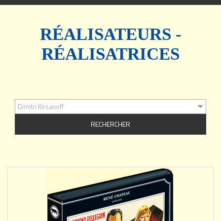
navigation
RÉALISATEURS -
RÉALISATRICES
Dimitri Kirsanoff
AJOUTER