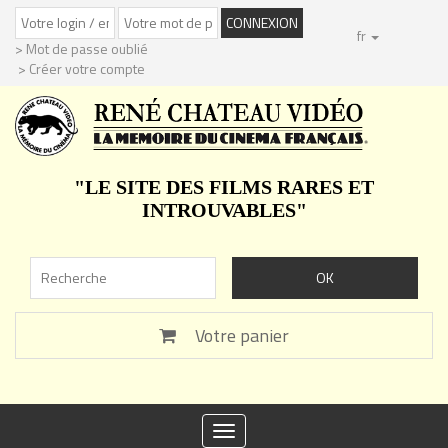
fr
> Mot de passe oublié
> Créer votre compte
"LE SITE DES FILMS RARES ET
INTROUVABLES"
Votre panier
Toggle