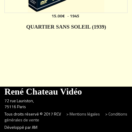
15.00€
-
1945
QUARTIER SANS SOLEIL (1939)
DÉTAILS
René Chateau Vidéo
72 rue Lauriston,
75116 Paris
Tous droits réservé © 2017 RCV
> Mentions légales
> Conditions
générales de vente
Développé par AM