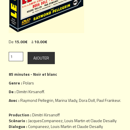
De
15.00€
à
10.00€
85 minutes - Noir et blanc
Genre :
Polars
De :
Dimitri Kirsanoff
.
Avec :
Raymond Pellegrin
,
Marina Vlady
,
Dora Doll
,
Paul Frankeur
.
Production :
Dimitri Kirsanoff
Scénario :
JacquesCompaneez, Louis Martin et Claude Desailly
Dialogue :
Companeez, Louis Martin et Claude Desailly