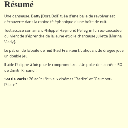
Résumé
Une danseuse, Betty [Dora Doll] tuée d'une balle de revolver est
découverte dans la cabine téléphonique d'une boîte de nuit.
Tout accuse son amant Philippe [Raymond Pellegrin] un ex-cascadeur
qui vient de s'éprendre de la jeune et jolie chanteuse Juliette [Marina
Vlady].
Le patron de la boîte de nuit [Paul Frankeur], trafiquant de drogue joue
un double jeu.
Il aide Philippe à fuir pour le compromettre… Un polar des années 50
de Dimitri Kirsanoff.
Sortie Paris :
26 août 1955 aux cinémas "Berlitz" et "Gaumont-
Palace"