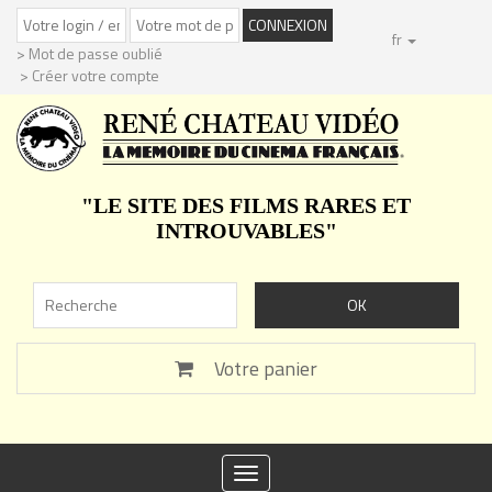
fr
> Mot de passe oublié
> Créer votre compte
"LE SITE DES FILMS RARES ET
INTROUVABLES"
Votre panier
Toggle