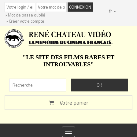
fr
> Mot de passe oublié
> Créer votre compte
"LE SITE DES FILMS RARES ET
INTROUVABLES"
Votre panier
Toggle