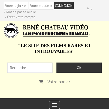
fr
> Mot de passe oublié
> Créer votre compte
"LE SITE DES FILMS RARES ET
INTROUVABLES"
Votre panier
Toggle