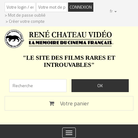
fr
> Mot de passe oublié
> Créer votre compte
"LE SITE DES FILMS RARES ET
INTROUVABLES"
Votre panier
Toggle