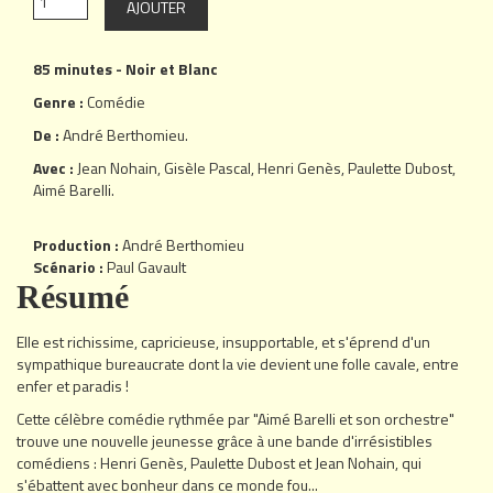
85 minutes - Noir et Blanc
Genre :
Comédie
De :
André Berthomieu
.
Avec :
Jean Nohain
,
Gisèle Pascal
,
Henri Genès
,
Paulette Dubost
,
Aimé Barelli
.
Production :
André Berthomieu
Scénario :
Paul Gavault
Résumé
Elle est richissime, capricieuse, insupportable, et s'éprend d'un
sympathique bureaucrate dont la vie devient une folle cavale, entre
enfer et paradis !
Cette célèbre comédie rythmée par "Aimé Barelli et son orchestre"
trouve une nouvelle jeunesse grâce à une bande d'irrésistibles
comédiens : Henri Genès, Paulette Dubost et Jean Nohain, qui
s'ébattent avec bonheur dans ce monde fou...