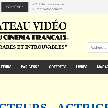
> Mot de passe oublié
> Créer votre compte
 RARES ET INTROUVABLES"
ATEURS
PAR GENRE
COFFRETS
LIVRES
MAGAZ
CTEURS - ACTRIC