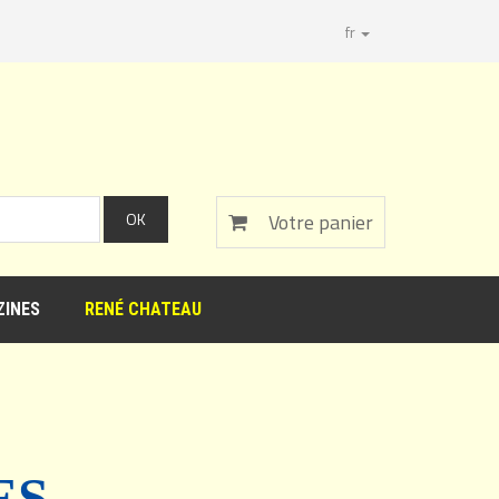
fr
Votre panier
INES
RENÉ CHATEAU
ES