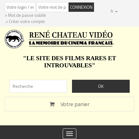
fr
> Mot de passe oublié
> Créer votre compte
"LE SITE DES FILMS RARES ET
INTROUVABLES"
Votre panier
Toggle