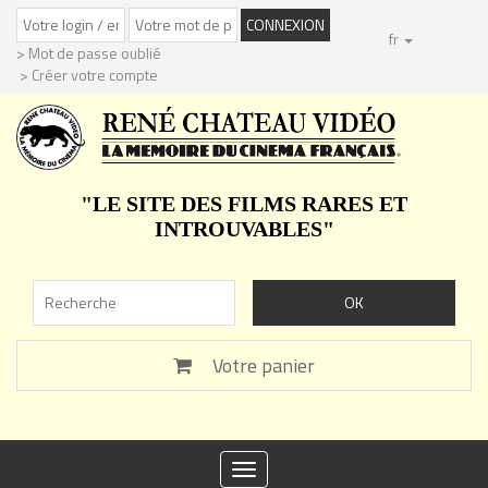
fr
> Mot de passe oublié
> Créer votre compte
"LE SITE DES FILMS RARES ET
INTROUVABLES"
Votre panier
Toggle