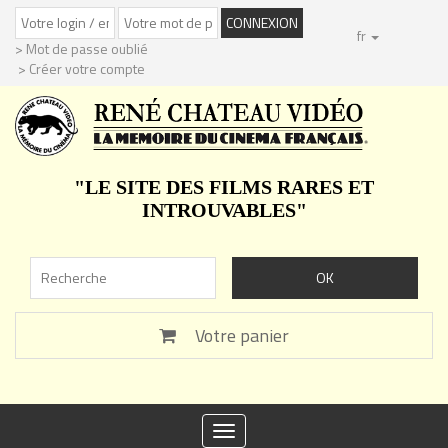
fr
> Mot de passe oublié
> Créer votre compte
"LE SITE DES FILMS RARES ET
INTROUVABLES"
Votre panier
Toggle