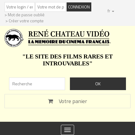
fr
> Mot de passe oublié
> Créer votre compte
"LE SITE DES FILMS RARES ET
INTROUVABLES"
Votre panier
Toggle