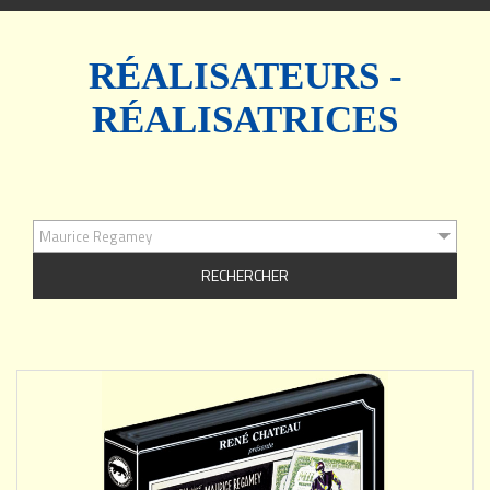
navigation
RÉALISATEURS -
RÉALISATRICES
Maurice Regamey
AJOUTER