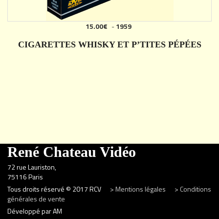
15.00€
-
1959
CIGARETTES WHISKY ET P’TITES PÉPÉES
DÉTAILS
René Chateau Vidéo
72 rue Lauriston,
75116 Paris
Tous droits réservé © 2017 RCV
> Mentions légales
> Conditions
générales de vente
Développé par AM