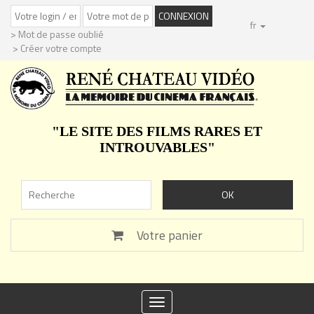
fr
> Mot de passe oublié
> Créer votre compte
"LE SITE DES FILMS RARES ET
INTROUVABLES"
Votre panier
Toggle