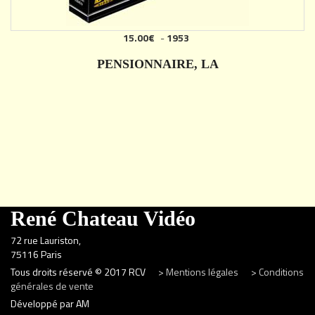
15.00€
-
1953
PENSIONNAIRE, LA
DÉTAILS
René Chateau Vidéo
72 rue Lauriston,
75116 Paris
Tous droits réservé © 2017 RCV
> Mentions légales
> Conditions
générales de vente
Développé par AM