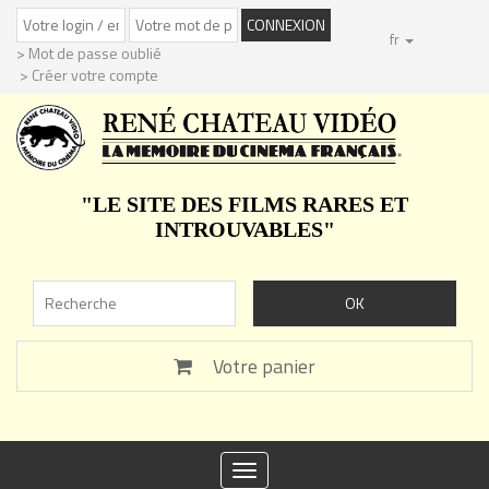
fr
> Mot de passe oublié
> Créer votre compte
"LE SITE DES FILMS RARES ET
INTROUVABLES"
Votre panier
Toggle