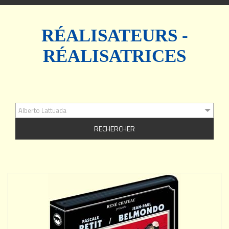
navigation
RÉALISATEURS -
RÉALISATRICES
Alberto Lattuada
AJOUTER