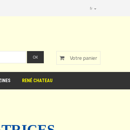
fr
Votre panier
INES
RENÉ CHATEAU
ATRICES