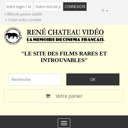
fr
> Mot de passe oublié
> Créer votre compte
"LE SITE DES FILMS RARES ET
INTROUVABLES"
Votre panier
Toggle