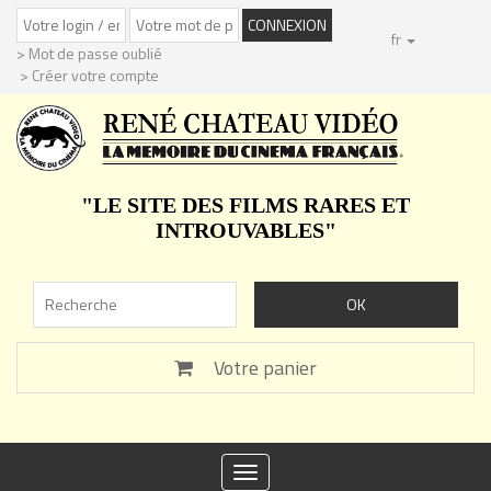
fr
> Mot de passe oublié
> Créer votre compte
"LE SITE DES FILMS RARES ET
INTROUVABLES"
Votre panier
Toggle