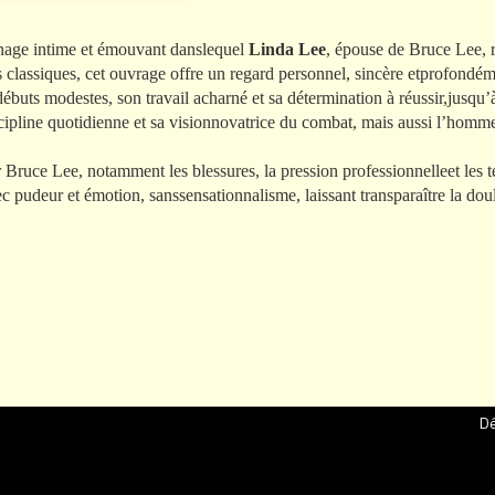
nage intime et émouvant danslequel
Linda Lee
, épouse de Bruce Lee, r
s classiques, cet ouvrage offre un regard personnel, sincère etprofond
buts modestes, son travail acharné et sa détermination à réussir,jusqu’à
pline quotidienne et sa visionnovatrice du combat, mais aussi l’homme der
 Bruce Lee, notamment les blessures, la pression professionnelleet les te
ec pudeur et émotion, sanssensationnalisme, laissant transparaître la do
Dé