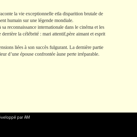
aconte la vie exceptionnelle etla disparition brutale de
ément humain sur une légende mondiale.
 sa reconnaissance internationale dans le cinéma et les
rière la célébrité : mari attentif,père aimant et esprit
nsions liées à son succès fulgurant. La dernière partie
uleur d’une épouse confrontée àune perte irréparable.
veloppé par AM