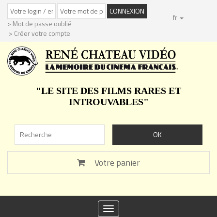
fr
> Mot de passe oublié
> Créer votre compte
"LE SITE DES FILMS RARES ET
INTROUVABLES"
Votre panier
Toggle