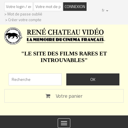
fr
> Mot de passe oublié
> Créer votre compte
"LE SITE DES FILMS RARES ET
INTROUVABLES"
Votre panier
Toggle