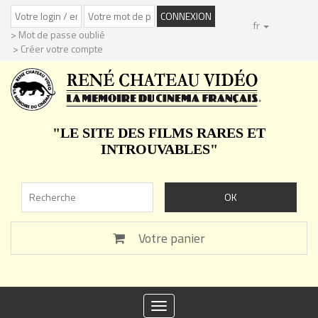
fr
> Mot de passe oublié
> Créer votre compte
"LE SITE DES FILMS RARES ET
INTROUVABLES"
Votre panier
Toggle