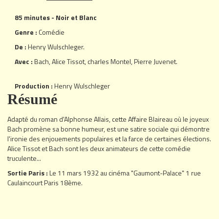
85 minutes - Noir et Blanc
Genre :
Comédie
De :
Henry Wulschleger
.
Avec :
Bach
,
Alice Tissot
,
charles Montel
,
Pierre Juvenet
.
Production :
Henry Wulschleger
Résumé
Adapté du roman d'Alphonse Allais, cette Affaire Blaireau où le joyeux
Bach promène sa bonne humeur, est une satire sociale qui démontre
l'ironie des enjouements populaires et la farce de certaines élections.
Alice Tissot et Bach sont les deux animateurs de cette comédie
truculente...
Sortie Paris :
Le 11 mars 1932 au cinéma "Gaumont-Palace" 1 rue
Caulaincourt Paris 18ème.