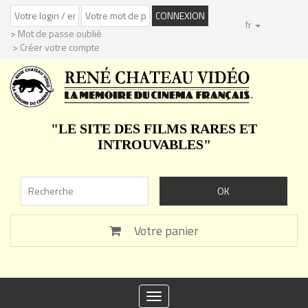
fr
> Mot de passe oublié
> Créer votre compte
"LE SITE DES FILMS RARES ET
INTROUVABLES"
Votre panier
Toggle