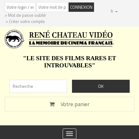
fr
> Mot de passe oublié
> Créer votre compte
"LE SITE DES FILMS RARES ET
INTROUVABLES"
Votre panier
Toggle