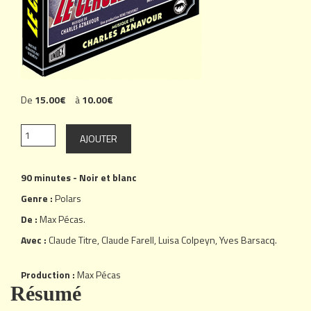
De
15.00€
à
10.00€
90 minutes - Noir et blanc
Genre :
Polars
De :
Max Pécas
.
Avec :
Claude Titre
,
Claude Farell
,
Luisa Colpeyn
,
Yves Barsacq
.
Production :
Max Pécas
Résumé