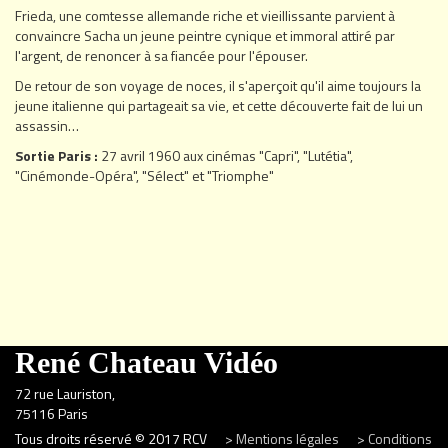
Frieda, une comtesse allemande riche et vieillissante parvient à
convaincre Sacha un jeune peintre cynique et immoral attiré par
l'argent, de renoncer à sa fiancée pour l'épouser.
De retour de son voyage de noces, il s'aperçoit qu'il aime toujours la
jeune italienne qui partageait sa vie, et cette découverte fait de lui un
assassin…
Sortie Paris :
27 avril 1960 aux cinémas "Capri", "Lutétia",
"Cinémonde-Opéra", "Sélect" et "Triomphe"
René Chateau Vidéo
72 rue Lauriston,
75116 Paris
Tous droits réservé © 2017 RCV
> Mentions légales
> Conditions