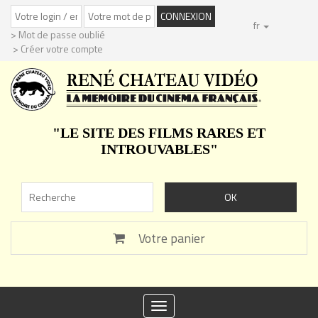
fr
> Mot de passe oublié
> Créer votre compte
"LE SITE DES FILMS RARES ET
INTROUVABLES"
Votre panier
Toggle