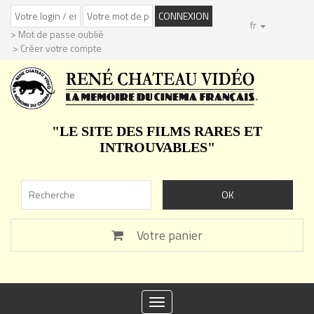
fr
> Mot de passe oublié
> Créer votre compte
"LE SITE DES FILMS RARES ET
INTROUVABLES"
Votre panier
Toggle