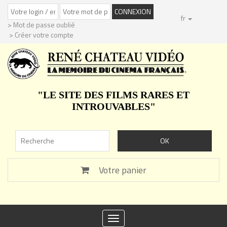
fr
> Mot de passe oublié
> Créer votre compte
"LE SITE DES FILMS RARES ET
INTROUVABLES"
Votre panier
Toggle