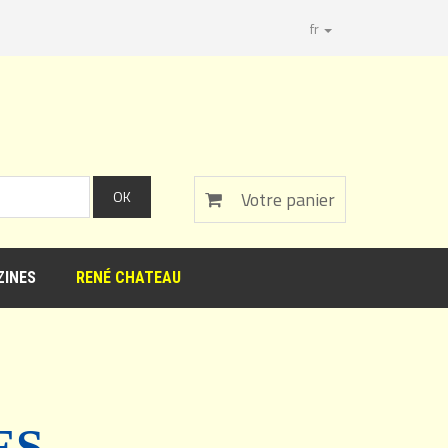
fr
Votre panier
INES
RENÉ CHATEAU
ES