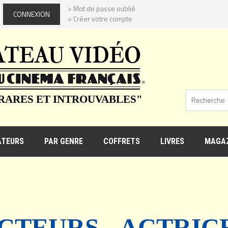
> Mot de passe oublié
> Créer votre compte
 RARES ET INTROUVABLES"
ATEURS
PAR GENRE
COFFRETS
LIVRES
MAGAZ
CTEURS - ACTRIC