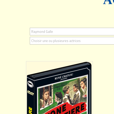
Raymond Galle
AJOUTER
Choisir une ou plusieures actrices