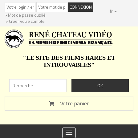
fr
> Mot de passe oublié
> Créer votre compte
"LE SITE DES FILMS RARES ET
INTROUVABLES"
Votre panier
Toggle