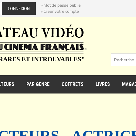
> Mot de passe oublié
> Créer votre compte
 RARES ET INTROUVABLES"
ATEURS
PAR GENRE
COFFRETS
LIVRES
MAGAZ
CTEURS - ACTRIC