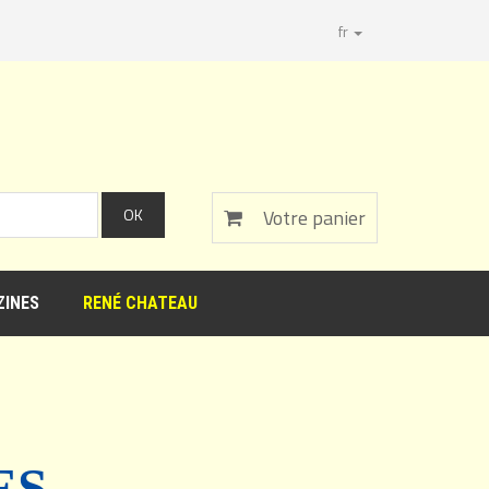
fr
Votre panier
INES
RENÉ CHATEAU
ES