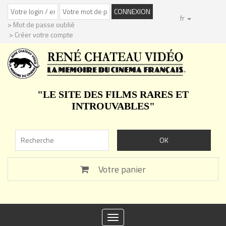
fr
> Mot de passe oublié
> Créer votre compte
"LE SITE DES FILMS RARES ET
INTROUVABLES"
Votre panier
Toggle