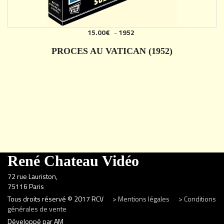
15.00€
-
1952
PROCES AU VATICAN (1952)
DÉTAILS
René Chateau Vidéo
72 rue Lauriston,
75116 Paris
Tous droits réservé © 2017 RCV
> Mentions légales
> Conditions
générales de vente
Développé par AM