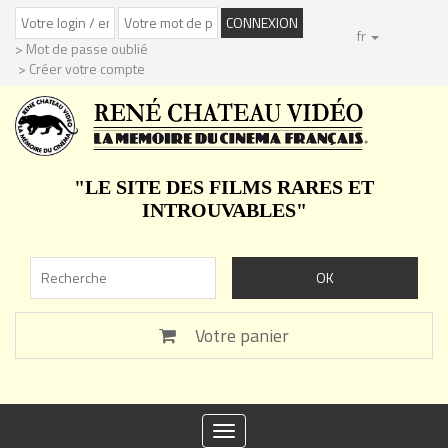
fr
> Mot de passe oublié
> Créer votre compte
"LE SITE DES FILMS RARES ET
INTROUVABLES"
Votre panier
Toggle