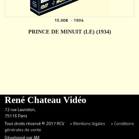
15.00€
-
1934
PRINCE DE MINUIT (LE) (1934)
DÉTAILS
René Chateau Vidéo
72 rue Lauriston,
75116 Paris
Tous droits réservé © 2017 RCV
> Mentions légales
> Conditions
générales de vente
Développé par AM