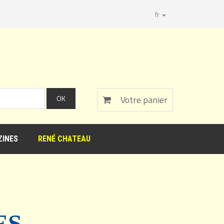
fr
Votre panier
INES
RENÉ CHATEAU
ES