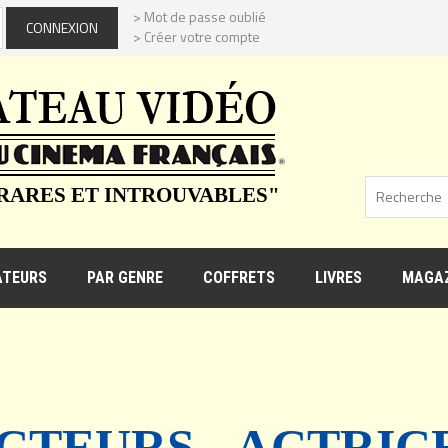
> Mot de passe oublié
> Créer votre compte
 RARES ET INTROUVABLES"
ATEURS
PAR GENRE
COFFRETS
LIVRES
MAGAZ
CTEURS - ACTRIC