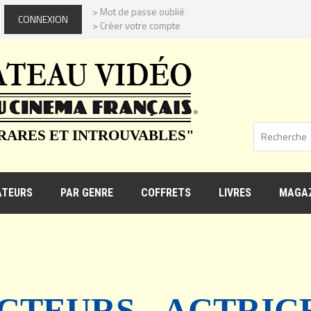
> Mot de passe oublié
> Créer votre compte
 RARES ET INTROUVABLES"
ATEURS
PAR GENRE
COFFRETS
LIVRES
MAGAZ
CTEURS - ACTRIC