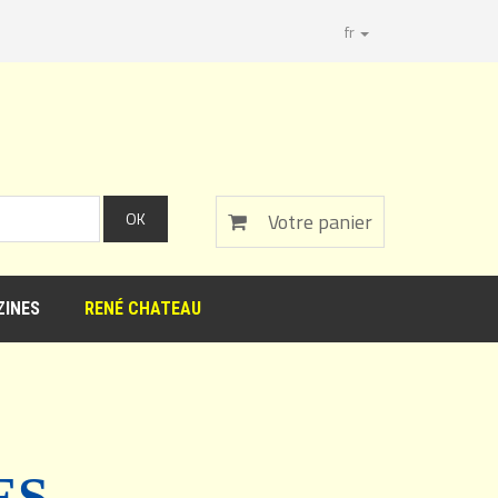
fr
Votre panier
INES
RENÉ CHATEAU
ES