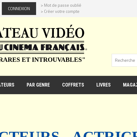
> Mot de passe oublié
> Créer votre compte
 RARES ET INTROUVABLES"
ATEURS
PAR GENRE
COFFRETS
LIVRES
MAGAZ
CTEURS - ACTRIC