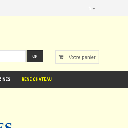
fr
Votre panier
INES
RENÉ CHATEAU
ES