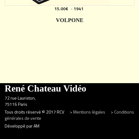
15.00€
-
1941
VOLPONE
DÉTAILS
René Chateau Vidéo
72 rue Lauriston,
75116 Paris
Tous droits réservé © 2017 RCV
> Mentions légales
> Conditions
générales de vente
Développé par AM