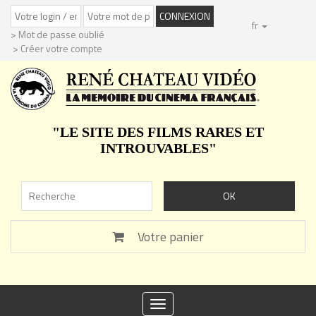
fr
> Mot de passe oublié
> Créer votre compte
"LE SITE DES FILMS RARES ET
INTROUVABLES"
Votre panier
Toggle