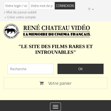
fr
> Mot de passe oublié
> Créer votre compte
"LE SITE DES FILMS RARES ET
INTROUVABLES"
Votre panier
Toggle