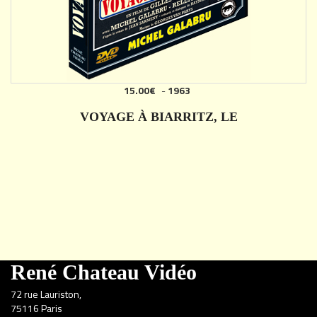
15.00€
-
1963
VOYAGE À BIARRITZ, LE
DÉTAILS
René Chateau Vidéo
72 rue Lauriston,
75116 Paris