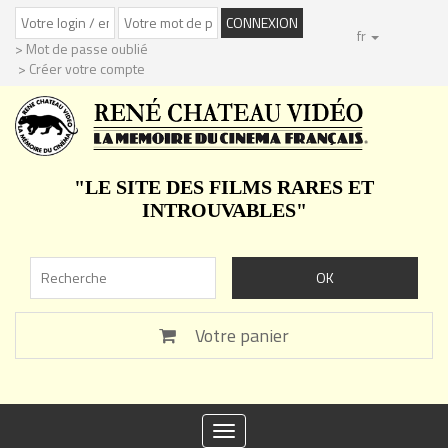
fr
> Mot de passe oublié
> Créer votre compte
"LE SITE DES FILMS RARES ET
INTROUVABLES"
Votre panier
Toggle