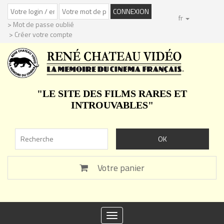
fr
> Mot de passe oublié
> Créer votre compte
"LE SITE DES FILMS RARES ET
INTROUVABLES"
Votre panier
Toggle