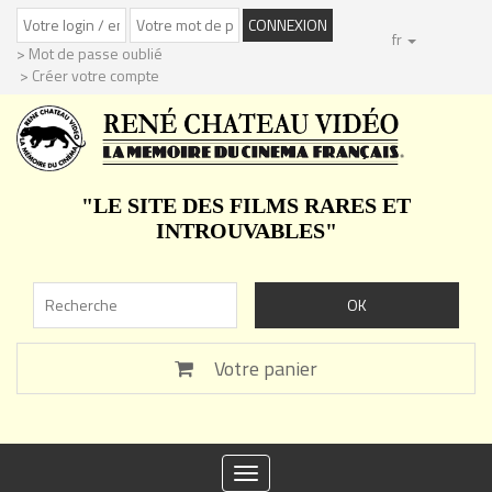
fr
> Mot de passe oublié
> Créer votre compte
"LE SITE DES FILMS RARES ET
INTROUVABLES"
Votre panier
Toggle