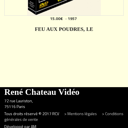
15.00€
-
1957
FEU AUX POUDRES, LE
DÉTAILS
René Chateau Vidéo
72 rue Lauriston,
75116 Paris
Tous droits réservé © 2017 RCV
> Mentions légales
> Conditions
générales de vente
Développé par AM