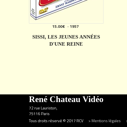
15.00€
-
1957
SISSI, LES JEUNES ANNÉES
D'UNE REINE
DÉTAILS
René Chateau Vidéo
72 rue Lauriston,
75116 Paris
Tous droits réservé © 2017 RCV
> Mentions légales