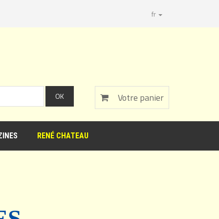
fr
Votre panier
INES
RENÉ CHATEAU
ES