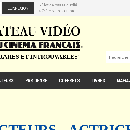
> Mot de passe oublié
> Créer votre compte
 RARES ET INTROUVABLES"
ATEURS
PAR GENRE
COFFRETS
LIVRES
MAGAZ
CTEURS - ACTRIC