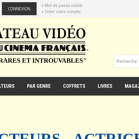
> Mot de passe oublié
> Créer votre compte
 RARES ET INTROUVABLES"
ATEURS
PAR GENRE
COFFRETS
LIVRES
MAGAZ
CTEURS - ACTRIC