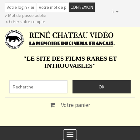
fr
> Mot de passe oublié
> Créer votre compte
"LE SITE DES FILMS RARES ET
INTROUVABLES"
Votre panier
Toggle